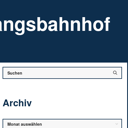
angsbahnhof
Archiv
Archiv